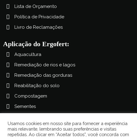
Lista de Orçamento
Política de Privacidade
Livro de Reclamações
Aplicação do Ergofert:
Aquacultura
Remediação de rios e lagos
Remediação das gorduras
Reabilitação do solo
Compostagem
Sementes
Doenças das plantas
Usamos cookies em nosso site para fornecer a experiência
Agricultura
mais relevante, lembrando suas preferências e visitas
repetidas. Ao clicar em “Aceitar todos”, você concorda com