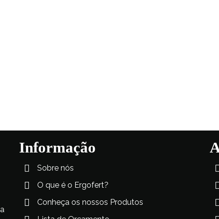
Informação
A
Sobre nós
O que é o Ergofert?
Conheça os nossos Produtos
xa