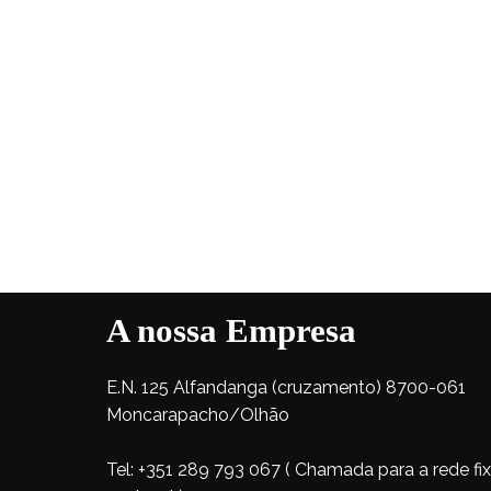
A nossa Empresa
E.N. 125 Alfandanga (cruzamento) 8700-061
Moncarapacho/Olhão
Tel: +351 289 793 067 ( Chamada para a rede fi